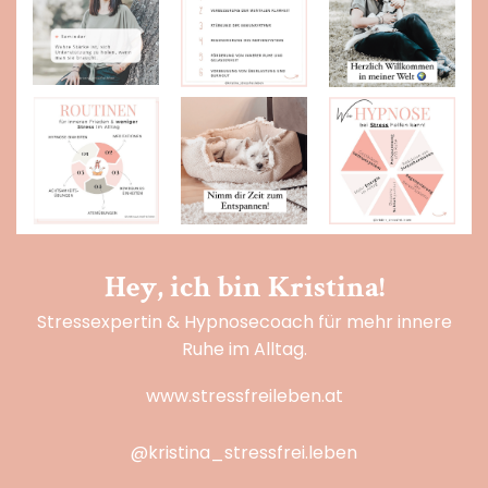
Hey, ich bin Kristina!
Stressexpertin & Hypnosecoach für mehr innere
Ruhe im Alltag.
www.stressfreileben.at
@kristina_stressfrei.leben