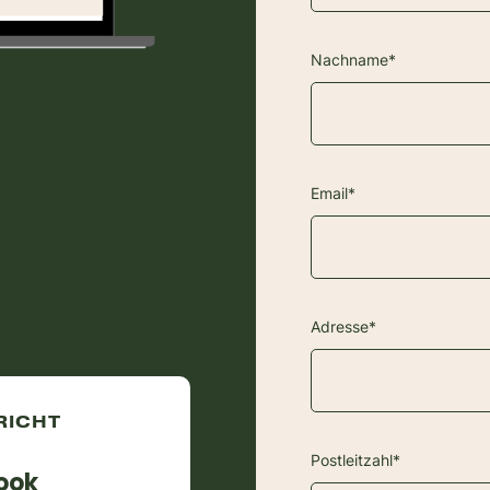
Nachname*
Email*
Adresse*
RICHT
Postleitzahl*
ook