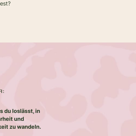
test?
R:
s du loslässt, in
arheit und
keit zu wandeln.