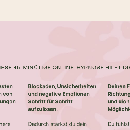
IESE 45-MINÜTIGE ONLINE-HYPNOSE HILFT DI
asten
Blockaden, Unsicherheiten
Deinen F
h von
und negative Emotionen
Richtung
rungen
Schritt für Schritt
und dich
aufzulösen.
Möglichk
nere
Dadurch stärkst du dein
Du fühlst