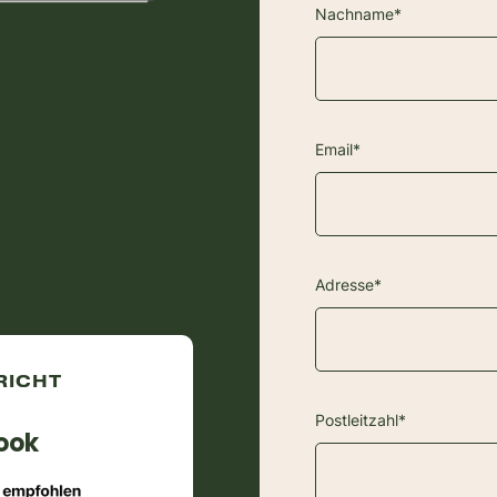
Nachname*
Email*
Adresse*
RICHT
Postleitzahl*
ook